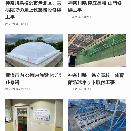
神奈川県横浜市港北区、某
神奈川県 県立高校 正門修
病院での屋上鉄製階段修繕
繕工事
工事
2026年7月23日
2026年8月5日
横浜市内 公園内施設 ﾄｯﾌﾟﾗ
神奈川県 県立高校 体育
ｲﾄ修繕
館防球ネット取付工事
2026年7月21日
2026年6月19日