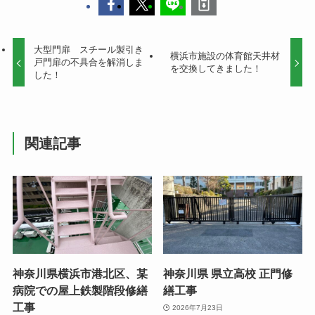
大型門扉 スチール製引き
横浜市施設の体育館天井材
戸門扉の不具合を解消しま
を交換してきました！
した！
関連記事
神奈川県横浜市港北区、某
神奈川県 県立高校 正門修
病院での屋上鉄製階段修繕
繕工事
工事
2026年7月23日