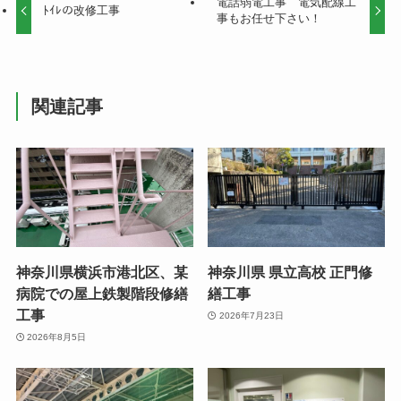
電話弱電工事 電気配線工
ﾄｲﾚの改修工事
事もお任せ下さい！
関連記事
神奈川県横浜市港北区、某
神奈川県 県立高校 正門修
病院での屋上鉄製階段修繕
繕工事
工事
2026年7月23日
2026年8月5日