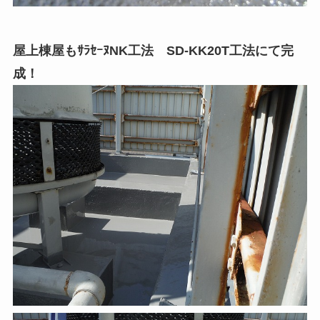
屋上棟屋もｻﾗｾｰﾇNK工法 SD-KK20T工法にて完
成！