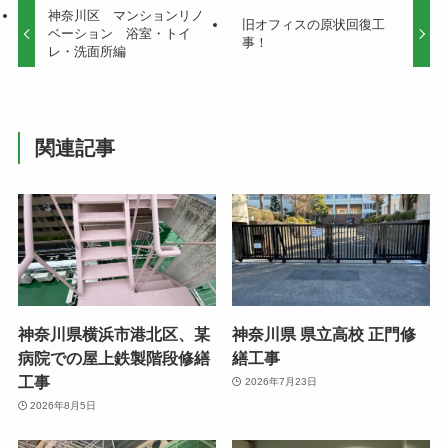
神奈川区 マンションリノ
旧オフィスの原状回復工
ベーション 浴室・トイ
事！
レ・洗面所編
関連記事
神奈川県横浜市港北区、某
神奈川県 県立高校 正門修
病院での屋上鉄製階段修繕
繕工事
工事
2026年7月23日
2026年8月5日