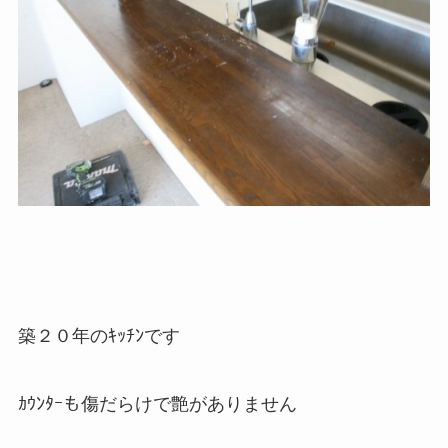
築２０年のｷｯﾁﾝです
ｶｳﾝﾀｰも傷だらけで艶がありません