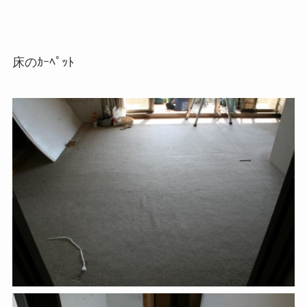
床のｶｰﾍﾟｯﾄ