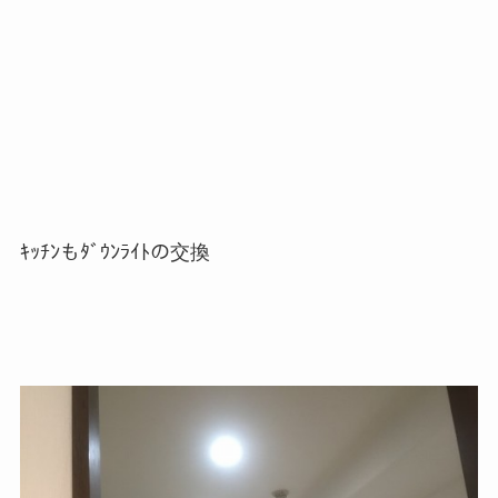
ｷｯﾁﾝもﾀﾞｳﾝﾗｲﾄの交換