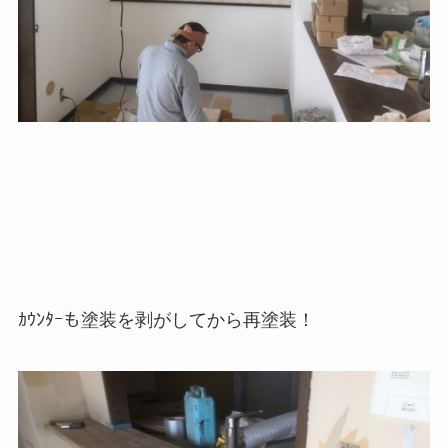
ｶｳﾝﾀｰも塗装を剥がしてから再塗装！