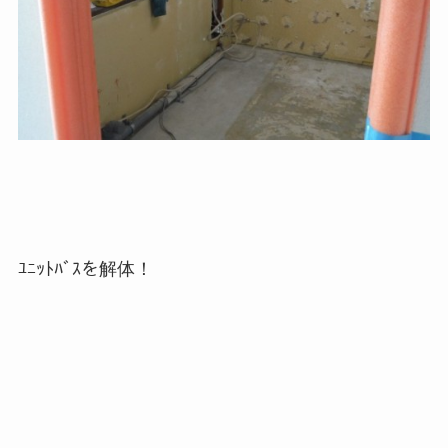
ﾕﾆｯﾄﾊﾞｽを解体！