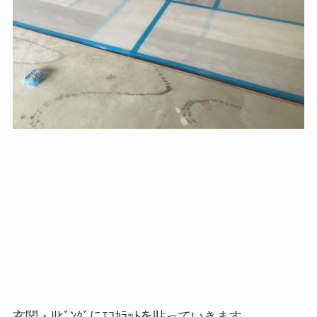
玄関・ﾘﾋﾞﾝｸﾞにｴｺｶﾗｯﾄを貼っていきます