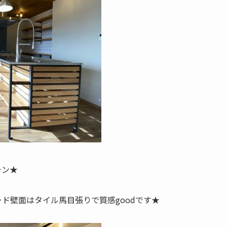
チン★
ド壁面はタイル馬目張りで質感goodです★