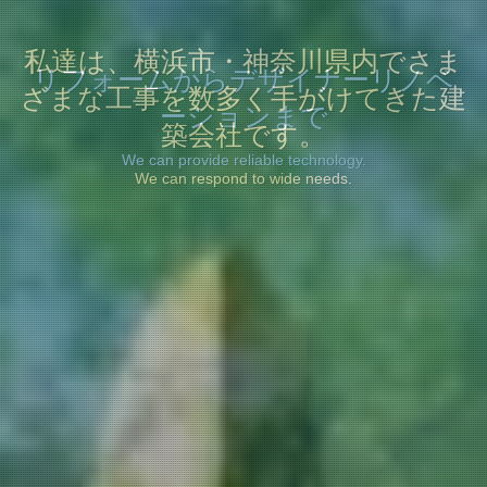
私達は、横浜市・神奈川県内でさま
リフォームからデザイナーリノベ
ざまな工事を数多く手がけてきた建
店舗内装やテナント工事まで
ーションまで
築会社です。
We’d like to share a dream of your house.
We can provide reliable technology.
We can respond to wide needs.