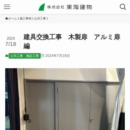
ホーム
施工事例
公共工事
建具交換工事 木製扉 アルミ扉
2024
7/18
編
2024年7月18日
公共工事
施設工事