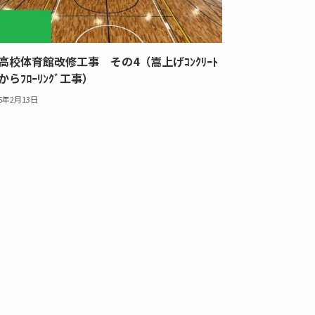
高校体育館改修工事 その4（嵩上げｺﾝｸﾘｰﾄ
からﾌﾛｰﾘﾝｸﾞ工事）
25年2月13日