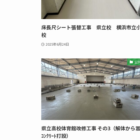
床長尺シート張替工事 県立校 横浜市立
校
2025年6月24日
公
県立高校体育館改修工事 その3（解体から
ｺﾝｸﾘｰﾄ打設）