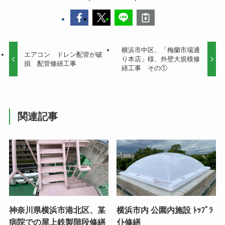
横浜市中区、「梅蘭市場通
エアコン ドレン配管が破
り本店」様、外壁大規模修
損 配管修繕工事
繕工事 その①
関連記事
神奈川県横浜市港北区、某
横浜市内 公園内施設 ﾄｯﾌﾟﾗ
病院での屋上鉄製階段修繕
ｲﾄ修繕