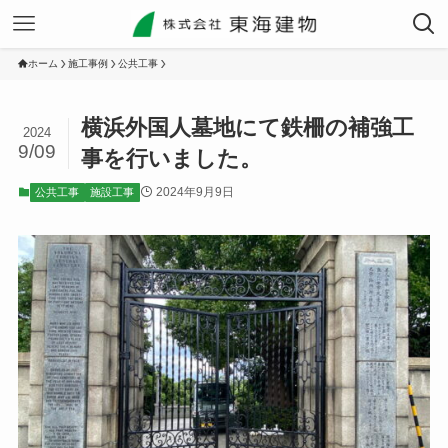
ホーム
施工事例
公共工事
横浜外国人墓地にて鉄柵の補強工
2024
9/09
事を行いました。
2024年9月9日
公共工事
施設工事