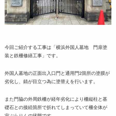
今回ご紹介する工事は「横浜外国人墓地 門扉塗
装と鉄柵修繕工事」です。
外国人墓地の正面出入口門と通用門2箇所の塗膜が
劣化し、錆が目立つ為に塗替えを行います。
また門脇の外周鉄柵が経年劣化により柵縦柱と基
礎石との接続箇所で折れてしまっていて柵全体が
宙ぶらりんの状態です。